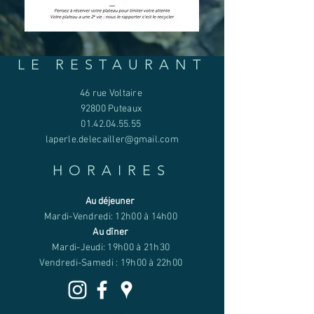
LE RESTAURANT
46 rue Voltaire
92800 Puteaux
01.42.04.55.55
laperle.delecailler@gmail.com
HORAIRES
Au déjeuner
Mardi-Vendredi: 12h00 à 14h00
Au dîner
Mardi-Jeudi: 19h00 à 21h30
Vendredi-Samedi : 19h00 à 22h00